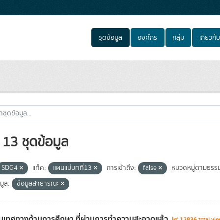
ชุดข้อมูล
องค์กร
กลุ่ม
เกี่ยวกับ
13 ชุดข้อมูล
SDG4
แท็ค:
แผนแม่บทที่13
การเข้าถึง:
false
หมวดหมู่ตามธรรม
มูล:
ข้อมูลสาธารณะ
เทศทางด้านการศึกษา ที่ผ่านการทำความสะอาดแล้ว
12836 total vi