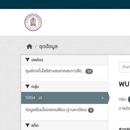
Skip to main content
ชุดข้อมูล
องค์กร
ศูนย์เทคโนโลยีสารสนเทศและการสื่อ...
13
พบ 
กลุ่ม
SDG4
x
13
กลุ่ม:
บาลข้อ
ข้อมูลเชื่อมโยงแลกเปลี่ยน (ฐานทะเบียน)
3
แท็ค
สารสน