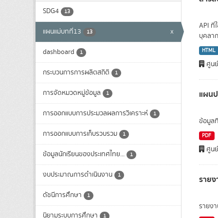
SDG4
13
API ที
แผนแม่บทที่13
x
13
บุคลาก
HTML
dashboard
1
ศูนย
กระบวนการการผลิตสถิติ
1
การจัดหมวดหมู่ข้อมูล
แผนปฏ
1
การออกแบบการประมวลผลการวิเคราะห์
1
ข้อมูล
การออกแบบการเก็บรวบรวม
1
PDF
ศูนย
ข้อมูลนักเรียนของประเทศไทย...
1
งบประมาณการดำเนินงาน
1
รายง
ดัชนีการศึกษา
1
รายงา
นิยามระบบการศึกษา
1