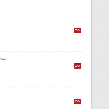
SDG4
views
SDG4
SDG4