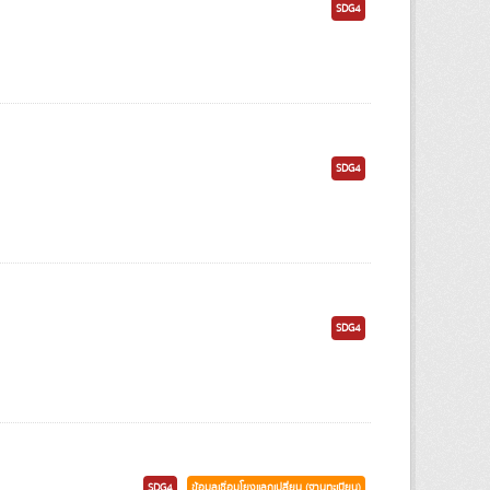
SDG4
SDG4
SDG4
SDG4
ข้อมูลเชื่อมโยงแลกเปลี่ยน (ฐานทะเบียน)