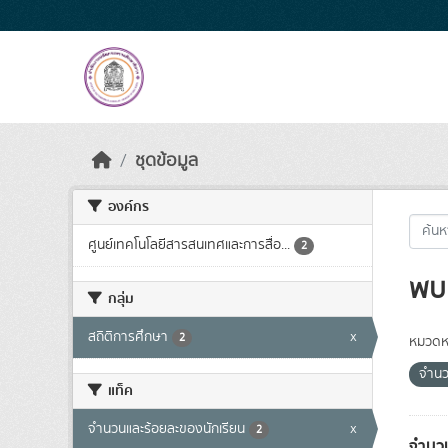
Skip to main content
ชุดข้อมูล
องค์กร
ศูนย์เทคโนโลยีสารสนเทศและการสื่อ...
2
พบ 
กลุ่ม
สถิติการศึกษา
x
2
หมวดหม
จำนว
แท็ค
จำนวนและร้อยละของนักเรียน
x
2
จำนวน