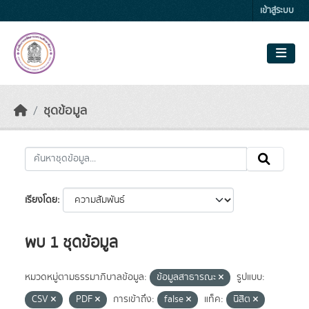
Skip to main content
เข้าสู่ระบบ
ชุดข้อมูล
เรียงโดย
พบ 1 ชุดข้อมูล
หมวดหมู่ตามธรรมาภิบาลข้อมูล:
ข้อมูลสาธารณะ
รูปแบบ:
CSV
PDF
การเข้าถึง:
false
แท็ค:
นิสิต