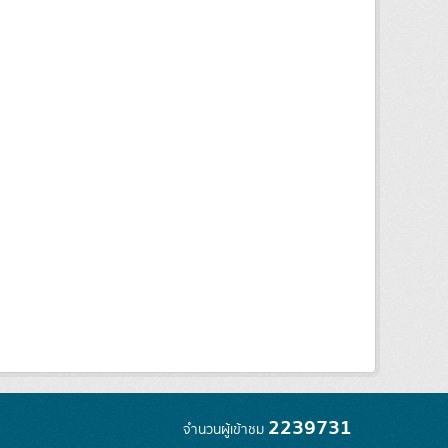
2239731
จำนวนผู้เข้าชม