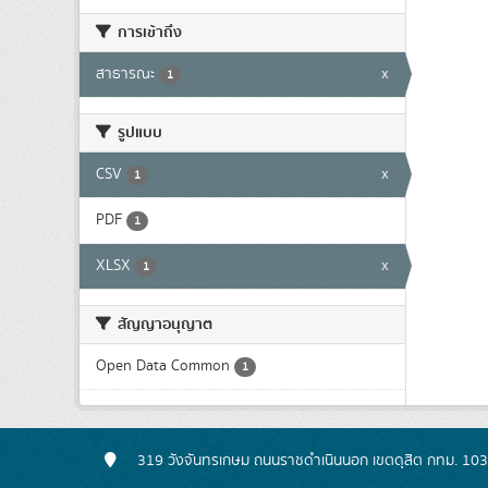
การเข้าถึง
สาธารณะ
x
1
รูปแบบ
CSV
x
1
PDF
1
XLSX
x
1
สัญญาอนุญาต
Open Data Common
1
319 วังจันทรเกษม ถนนราชดำเนินนอก เขตดุสิต กทม. 10