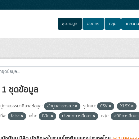
ชุดข้อมูล
องค์กร
กลุ่ม
เกี่ยวกับ
1 ชุดข้อมูล
ู่ตามธรรมาภิบาลข้อมูล:
ข้อมูลสาธารณะ
รูปแบบ:
CSV
XLSX
ถึง:
false
แท็ค:
นิสิต
ประเภทการศึกษา
กลุ่ม:
สถิติการศึกษ
นักเรียน นิสิต นักศึกษาในระบบโรงเรียนของประเทศไทย
24384 total 