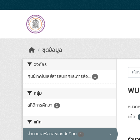
Skip to main content
ชุดข้อมูล
องค์กร
ศูนย์เทคโนโลยีสารสนเทศและการสื่อ...
1
พบ 
กลุ่ม
สถิติการศึกษา
1
หมวดหม
แท็ค:
แท็ค
จำนวนและร้อยละของนักเรียน
x
1
จำนวน