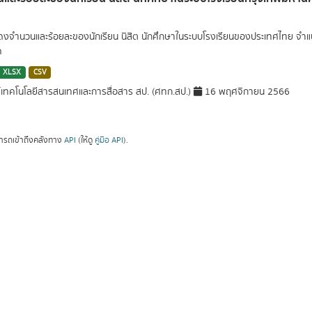
สดงจำนวนและร้อยละของนักเรียน นิสิต นักศึกษาในระบบโรงเรียนของประเทศไทย จำ
ค
XLSX
CSV
์เทคโนโลยีสารสนเทศและการสื่อสาร สป. (ศทก.สป.)
16 พฤศจิกายน 2566
ารถเข้าถึงคลังทาง
API
(ให้ดู
คู่มือ API
).