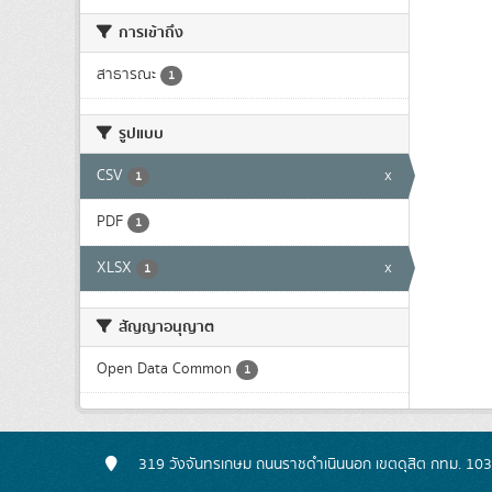
การเข้าถึง
สาธารณะ
1
รูปแบบ
CSV
x
1
PDF
1
XLSX
x
1
สัญญาอนุญาต
Open Data Common
1
319 วังจันทรเกษม ถนนราชดำเนินนอก เขตดุสิต กทม. 10