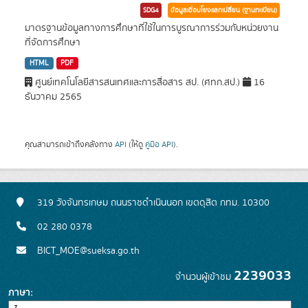
SDG4
ข้อมูลเชื่อมโยงแลกเปลี่ยน (ฐานทะเบียน)
มาตรฐานข้อมูลทางการศึกษาที่ใช้ในการบูรณาการร่วมกับหน่วยงาน
ที่จัดการศึกษา
HTML
PDF
ศูนย์เทคโนโลยีสารสนเทศและการสื่อสาร สป. (ศทก.สป.)
16
ธันวาคม 2565
คุณสามารถเข้าถึงคลังทาง
API
(ให้ดู
คู่มือ API
).
319 วังจันทรเกษม ถนนราชดำเนินนอก เขตดุสิต กทม. 10300
02 280 0378
BICT_MOE@sueksa.go.th
2239033
จำนวนผู้เข้าชม
ภาษา