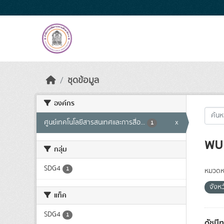
Skip to main content
ชุดข้อมูล
องค์กร
ศูนย์เทคโนโลยีสารสนเทศและการสื่อ...
x
1
พบ 
กลุ่ม
SDG4
1
หมวดหม
จังห
แท็ค
SDG4
1
ดัชนี