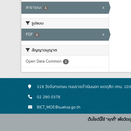
สาธารณะ
x
1
รูปแบบ
PDF
x
1
สัญญาอนุญาต
Open Data Common
1
319 วังจันทรเกษม ถนนราชดำเนินนอก เขตดุสิต กทม. 10
02 280 0378
BICT_MOE@sueksa.go.th
เว็บไซต์นี้ใช้ "คุกกี้" เพื