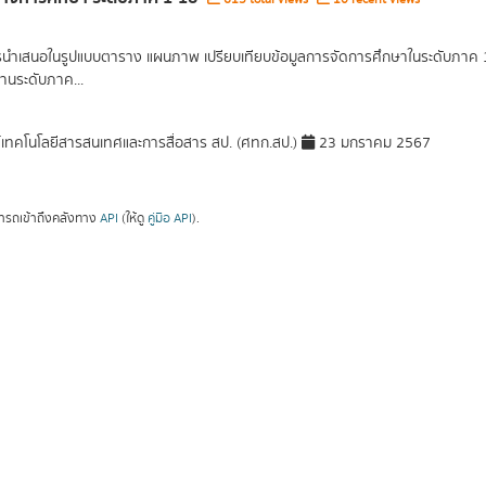
รนำเสนอในรูปแบบตาราง แผนภาพ เปรียบเทียบข้อมูลการจัดการศึกษาในระดับภาค 1 ภ
านระดับภาค...
์เทคโนโลยีสารสนเทศและการสื่อสาร สป. (ศทก.สป.)
23 มกราคม 2567
ารถเข้าถึงคลังทาง
API
(ให้ดู
คู่มือ API
).