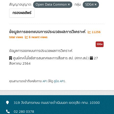
สัญญาอนุญาต:
Open Data Common
กลุ่ม:
SDG4
กรองผลลัพธ์
ข้อมูลการออกแบบการประมวลผลการวิเคราะห์
11256
total views
6 recent views
SDG4
ข้อมูลการออกแบบการประมวลผลการวิเคราะห์
ศูนย์เทคโนโลยีสารสนเทศและการสื่อสาร สป. (ศทก.สป.)
27
สิงหาคม 2564
คุณสามารถเข้าถึงคลังทาง
API
(ให้ดู
คู่มือ API
).
319 วังจันทรเกษม ถนนราชดำเนินนอก เขตดุสิต กทม. 10300
02 280 0378