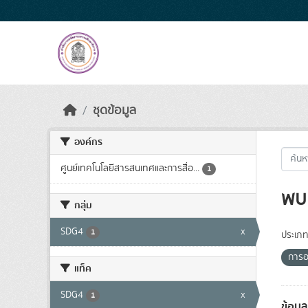
Skip to main content
ชุดข้อมูล
องค์กร
ศูนย์เทคโนโลยีสารสนเทศและการสื่อ...
1
พบ 
กลุ่ม
SDG4
x
1
ประเภท
การอ
แท็ค
SDG4
x
1
ข้อม