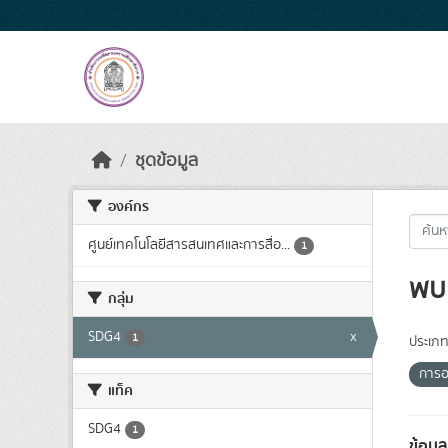
Skip to main content
ชุดข้อมูล
องค์กร
ศูนย์เทคโนโลยีสารสนเทศและการสื่อ...
1
พบ 
กลุ่ม
SDG4
x
1
ประเภท
การอ
แท็ค
SDG4
1
ข้อม