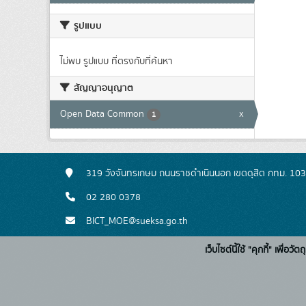
รูปแบบ
ไม่พบ รูปแบบ ที่ตรงกับที่ค้นหา
สัญญาอนุญาต
Open Data Common
x
1
319 วังจันทรเกษม ถนนราชดำเนินนอก เขตดุสิต กทม. 10
02 280 0378
BICT_MOE@sueksa.go.th
เว็บไซต์นี้ใช้ "คุกกี้" เพื