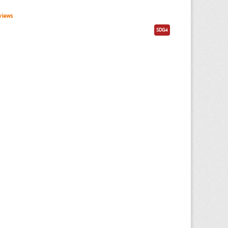
views
SDG4