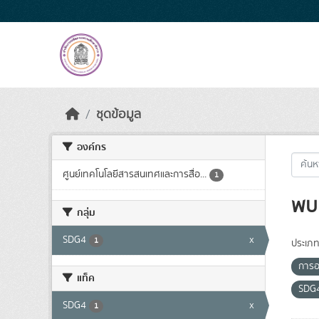
Skip to main content
ชุดข้อมูล
องค์กร
ศูนย์เทคโนโลยีสารสนเทศและการสื่อ...
1
พบ 
กลุ่ม
SDG4
x
1
ประเภท
การอ
แท็ค
SDG
SDG4
x
1