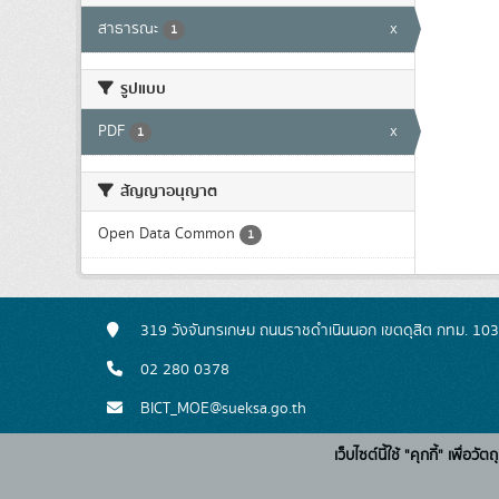
สาธารณะ
x
1
รูปแบบ
PDF
x
1
สัญญาอนุญาต
Open Data Common
1
319 วังจันทรเกษม ถนนราชดำเนินนอก เขตดุสิต กทม. 10
02 280 0378
BICT_MOE@sueksa.go.th
เว็บไซต์นี้ใช้ "คุกกี้" เพื