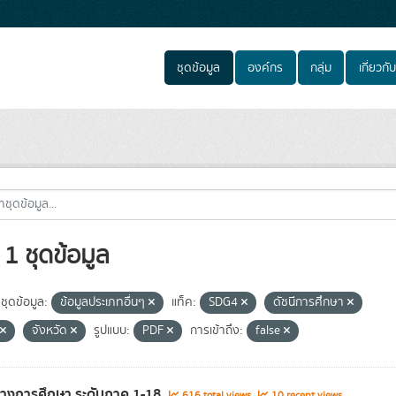
ชุดข้อมูล
องค์กร
กลุ่ม
เกี่ยวกับ
1 ชุดข้อมูล
ชุดข้อมูล:
ข้อมูลประเภทอื่นๆ
แท็ค:
SDG4
ดัชนีการศึกษา
จังหวัด
รูปแบบ:
PDF
การเข้าถึง:
false
ทางการศึกษา ระดับภาค 1-18
616 total views
10 recent views