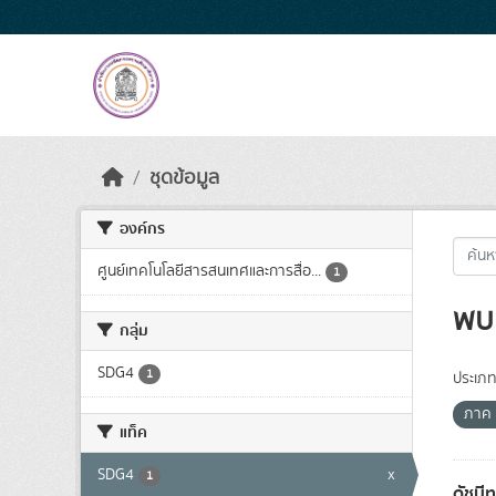
Skip to main content
ชุดข้อมูล
องค์กร
ศูนย์เทคโนโลยีสารสนเทศและการสื่อ...
1
พบ 
กลุ่ม
SDG4
1
ประเภท
ภาค
แท็ค
SDG4
x
1
ดัชนี