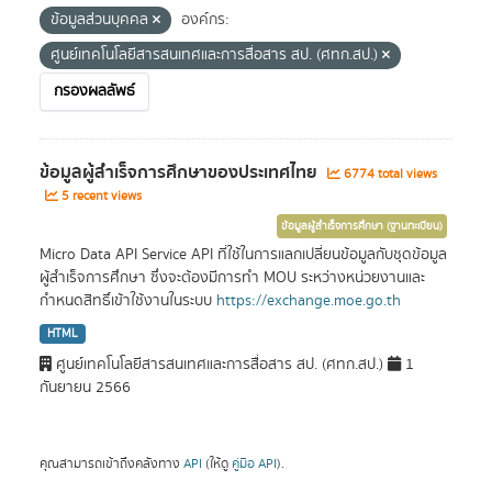
ข้อมูลส่วนบุคคล
องค์กร:
ศูนย์เทคโนโลยีสารสนเทศและการสื่อสาร สป. (ศทก.สป.)
กรองผลลัพธ์
ข้อมูลผู้สำเร็จการศึกษาของประเทศไทย
6774 total views
5 recent views
ข้อมูลผู้สำเร็จการศึกษา (ฐานทะเบียน)
Micro Data API Service API ที่ใช้ในการแลกเปลี่ยนข้อมูลกับชุดข้อมูล
ผู้สำเร็จการศึกษา ซึ่งจะต้องมีการทำ MOU ระหว่างหน่วยงานและ
กำหนดสิทธิ์เข้าใช้งานในระบบ
https://exchange.moe.go.th
HTML
ศูนย์เทคโนโลยีสารสนเทศและการสื่อสาร สป. (ศทก.สป.)
1
กันยายน 2566
คุณสามารถเข้าถึงคลังทาง
API
(ให้ดู
คู่มือ API
).