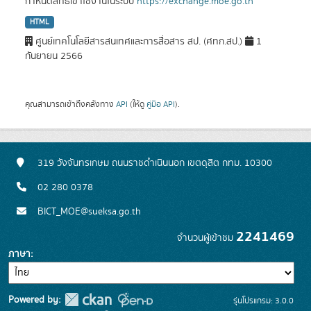
กำหนดสิทธิ์เข้าใช้งานในระบบ
https://exchange.moe.go.th
HTML
ศูนย์เทคโนโลยีสารสนเทศและการสื่อสาร สป. (ศทก.สป.)
1
กันยายน 2566
คุณสามารถเข้าถึงคลังทาง
API
(ให้ดู
คู่มือ API
).
319 วังจันทรเกษม ถนนราชดำเนินนอก เขตดุสิต กทม. 10300
02 280 0378
BICT_MOE@sueksa.go.th
2241469
จำนวนผู้เข้าชม
ภาษา
Powered by:
รุ่นโปรแกรม: 3.0.0