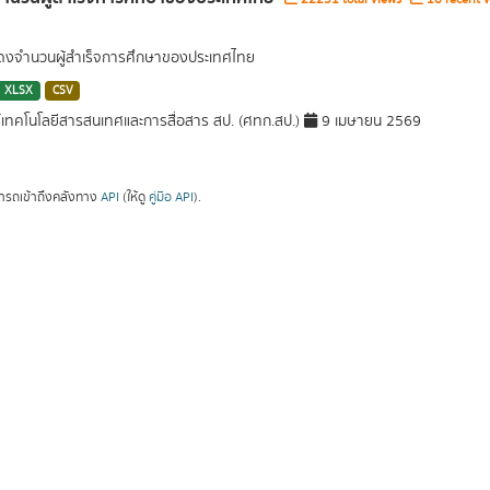
สดงจำนวนผู้สำเร็จการศึกษาของประเทศไทย
XLSX
CSV
์เทคโนโลยีสารสนเทศและการสื่อสาร สป. (ศทก.สป.)
9 เมษายน 2569
ารถเข้าถึงคลังทาง
API
(ให้ดู
คู่มือ API
).