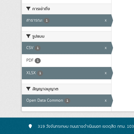
การเข้าถึง
สาธารณะ
x
1
รูปแบบ
CSV
x
1
PDF
1
XLSX
x
1
สัญญาอนุญาต
Open Data Common
x
1
319 วังจันทรเกษม ถนนราชดำเนินนอก เขตดุสิต กทม. 10