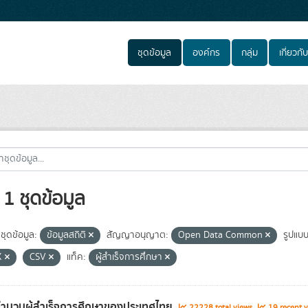
ชุดข้อมูล
องค์กร
กลุ่ม
เกี่ยวกับ
1 ชุดข้อมูล
ชุดข้อมูล:
ข้อมูลสถิติ
สัญญาอนุญาต:
Open Data Common
รูปแบบ
X
CSV
แท็ค:
ผู้สำเร็จการศึกษา
จำนวนผู้สำเร็จการศึกษาของประเทศไทย
22228 total views
19 recent v