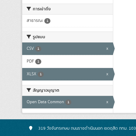
การเข้าถึง
สาธารณะ
1
รูปแบบ
CSV
x
1
PDF
1
XLSX
x
1
สัญญาอนุญาต
Open Data Common
x
1
319 วังจันทรเกษม ถนนราชดำเนินนอก เขตดุสิต กทม. 10