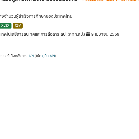
สดงจำนวนผู้สำเร็จการศึกษาของประเทศไทย
XLSX
CSV
์เทคโนโลยีสารสนเทศและการสื่อสาร สป. (ศทก.สป.)
9 เมษายน 2569
ารถเข้าถึงคลังทาง
API
(ให้ดู
คู่มือ API
).