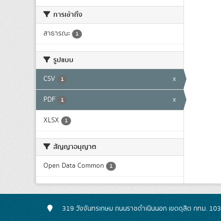
การเข้าถึง
สาธารณะ
1
รูปแบบ
CSV
x
1
PDF
x
1
XLSX
1
สัญญาอนุญาต
Open Data Common
1
319 วังจันทรเกษม ถนนราชดำเนินนอก เขตดุสิต กทม. 10