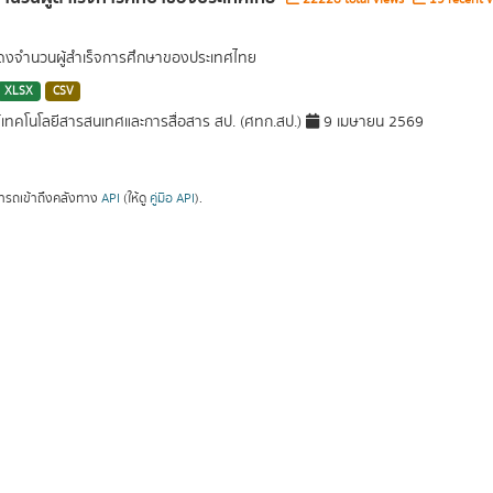
สดงจำนวนผู้สำเร็จการศึกษาของประเทศไทย
XLSX
CSV
์เทคโนโลยีสารสนเทศและการสื่อสาร สป. (ศทก.สป.)
9 เมษายน 2569
ารถเข้าถึงคลังทาง
API
(ให้ดู
คู่มือ API
).