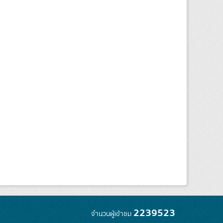
2239523
จำนวนผู้เข้าชม