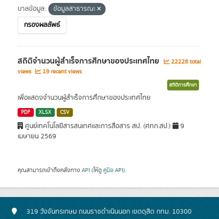
บาลข้อมูล:
ข้อมูลสาธารณะ
กรองผลลัพธ์
สถิติจำนวนผู้สำเร็จการศึกษาของประเทศไทย
22228 total
views
19 recent views
สถิติการศึกษา
เพื่อแสดงจำนวนผู้สำเร็จการศึกษาของประเทศไทย
PDF
XLSX
CSV
ศูนย์เทคโนโลยีสารสนเทศและการสื่อสาร สป. (ศทก.สป.)
9
เมษายน 2569
คุณสามารถเข้าถึงคลังทาง
API
(ให้ดู
คู่มือ API
).
319 วังจันทรเกษม ถนนราชดำเนินนอก เขตดุสิต กทม. 10300