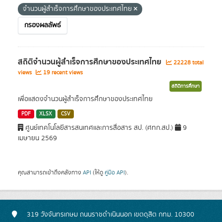
จำนวนผู้สำเร็จการศึกษาของประเทศไทย
กรองผลลัพธ์
สถิติจำนวนผู้สำเร็จการศึกษาของประเทศไทย
22228 total
views
19 recent views
สถิติการศึกษา
เพื่อแสดงจำนวนผู้สำเร็จการศึกษาของประเทศไทย
PDF
XLSX
CSV
ศูนย์เทคโนโลยีสารสนเทศและการสื่อสาร สป. (ศทก.สป.)
9
เมษายน 2569
คุณสามารถเข้าถึงคลังทาง
API
(ให้ดู
คู่มือ API
).
319 วังจันทรเกษม ถนนราชดำเนินนอก เขตดุสิต กทม. 10300