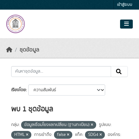
Skip to main content
เข้าสู่ระบบ
ชุดข้อมูล
เรียงโดย
พบ 1 ชุดข้อมูล
กลุ่ม:
ข้อมูลเชื่อมโยงแลกเปลี่ยน (ฐานทะเบียน)
รูปแบบ:
HTML
การเข้าถึง:
false
แท็ค:
SDG4
องค์กร: