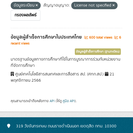
ข้อมูลระเบียน
สัญญาอนุญาต:
License not specified
กรองผลลัพธ์
ข้อมูลผู้สำเร็จการศึกษาในประเทศไทย
600 total views
6
recent views
ข้อมูลผู้สำเร็จการศึกษา (ฐานทะเบียน)
มาตรฐานข้อมูลทางการศึกษาที่ใช้ในการบูรณาการร่วมกับหน่วยงาน
ที่จัดการศึกษา
ศูนย์เทคโนโลยีสารสนเทศและการสื่อสาร สป. (ศทก.สป.)
21
พฤศจิกายน 2566
คุณสามารถเข้าถึงคลังทาง
API
(ให้ดู
คู่มือ API
).
319 วังจันทรเกษม ถนนราชดำเนินนอก เขตดุสิต กทม. 10300