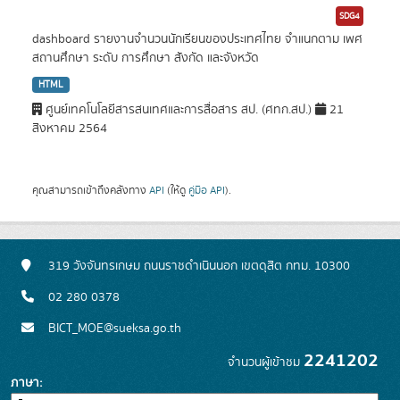
SDG4
dashboard รายงานจำนวนนักเรียนของประเทศไทย จำแนกตาม เพศ
สถานศึกษา ระดับ การศึกษา สังกัด และจังหวัด
HTML
ศูนย์เทคโนโลยีสารสนเทศและการสื่อสาร สป. (ศทก.สป.)
21
สิงหาคม 2564
คุณสามารถเข้าถึงคลังทาง
API
(ให้ดู
คู่มือ API
).
319 วังจันทรเกษม ถนนราชดำเนินนอก เขตดุสิต กทม. 10300
02 280 0378
BICT_MOE@sueksa.go.th
2241202
จำนวนผู้เข้าชม
ภาษา