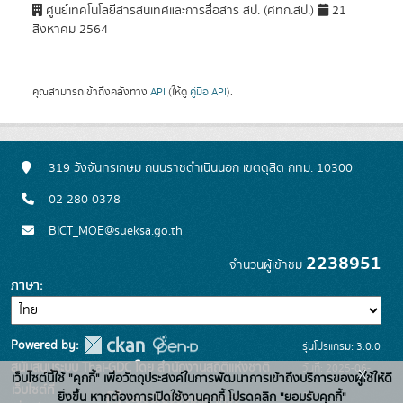
ศูนย์เทคโนโลยีสารสนเทศและการสื่อสาร สป. (ศทก.สป.)
21
สิงหาคม 2564
คุณสามารถเข้าถึงคลังทาง
API
(ให้ดู
คู่มือ API
).
319 วังจันทรเกษม ถนนราชดำเนินนอก เขตดุสิต กทม. 10300
02 280 0378
BICT_MOE@sueksa.go.th
2238951
จำนวนผู้เข้าชม
ภาษา
Powered by:
รุ่นโปรแกรม: 3.0.0
สนับสนุนระบบ Thai-GDC โดย สำนักงานสถิติแห่งชาติ
วันที่: 2025-06-
x
เว็บไซต์นี้ใช้ "คุกกี้" เพื่อวัตถุประสงค์ในการพัฒนาการเข้าถึงบริการของผู้ใช้ให้ดี
เว็บไซต์ที่
26
ยิ่งขึ้น หากต้องการเปิดใช้งานคุกกี้ โปรดคลิก "ยอมรับคุกกี้"
ระบบบัญชีข้อมูลภาครัฐ