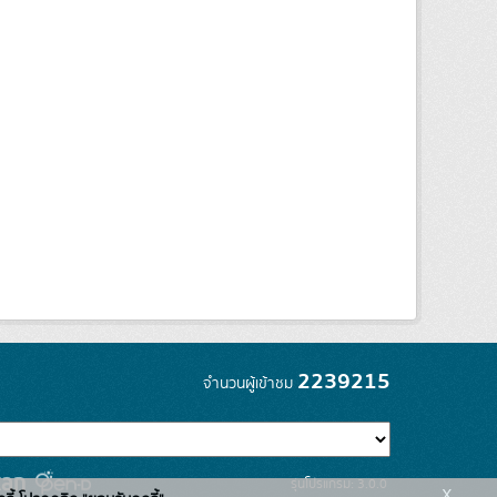
2239215
จำนวนผู้เข้าชม
รุ่นโปรแกรม: 3.0.0
x