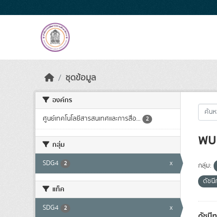
Skip to main content
ชุดข้อมูล
องค์กร
ศูนย์เทคโนโลยีสารสนเทศและการสื่อ...
2
พบ 
กลุ่ม
SDG4
x
2
กลุ่ม:
ดัชน
แท็ค
SDG4
x
2
ดัชนี