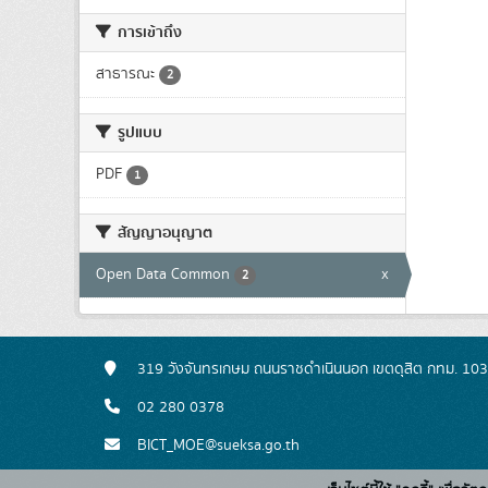
การเข้าถึง
สาธารณะ
2
รูปแบบ
PDF
1
สัญญาอนุญาต
Open Data Common
x
2
319 วังจันทรเกษม ถนนราชดำเนินนอก เขตดุสิต กทม. 10
02 280 0378
BICT_MOE@sueksa.go.th