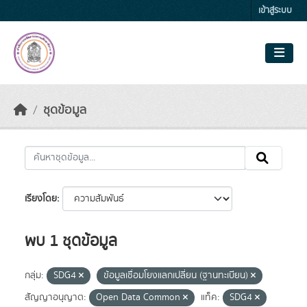
Skip to main content
เข้าสู่ระบบ
ชุดข้อมูล
เรียงโดย
พบ 1 ชุดข้อมูล
กลุ่ม:
SDG4
ข้อมูลเชื่อมโยงแลกเปลี่ยน (ฐานทะเบียน)
สัญญาอนุญาต:
Open Data Common
แท็ค:
SDG4