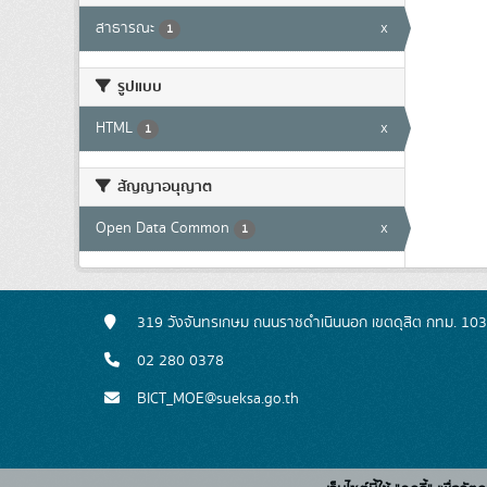
สาธารณะ
x
1
รูปแบบ
HTML
x
1
สัญญาอนุญาต
Open Data Common
x
1
319 วังจันทรเกษม ถนนราชดำเนินนอก เขตดุสิต กทม. 10
02 280 0378
BICT_MOE@sueksa.go.th