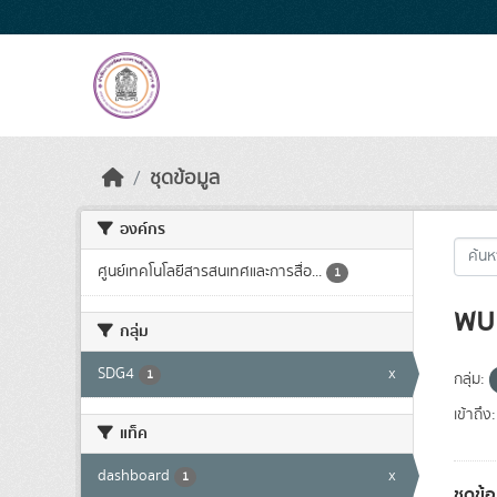
Skip to main content
ชุดข้อมูล
องค์กร
ศูนย์เทคโนโลยีสารสนเทศและการสื่อ...
1
พบ 
กลุ่ม
SDG4
x
1
กลุ่ม:
เข้าถึง:
แท็ค
dashboard
x
1
ชุดข้