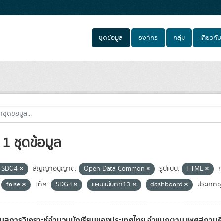
ชุดข้อมูล
องค์กร
กลุ่ม
เกี่ยวกับ
1 ชุดข้อมูล
SDG4
สัญญาอนุญาต:
Open Data Common
รูปแบบ:
HTML
false
แท็ค:
SDG4
แผนแม่บทที่13
dashboard
ประเภทชุ
อมูลการวิเคราะห์จำนวนนักเรียนของประเทศไทย จำแนกตาม เพศสถานศึก