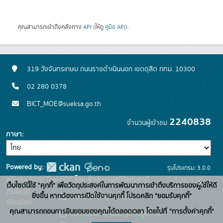
คุณสามารถเข้าถึงคลังทาง
API
(ให้ดู
คู่มือ API
).
319 วังจันทรเกษม ถนนราชดำเนินนอก เขตดุสิต กทม. 10300
02 280 0378
BICT_MOE@sueksa.go.th
2240838
จำนวนผู้เข้าชม
ภาษา
Powered by:
รุ่นโปรแกรม: 3.0.0
สนับสนุนระบบ Thai-GDC โดย สำนักงานสถิติแห่งชาติ
วันที่: 2025-06-
x
เว็บไซต์นี้ใช้ "คุกกี้" เพื่อวัตถุประสงค์ในการพัฒนาการเข้าถึงบริการของผู้ใช้ให้ดี
เว็บไซต์ที่
26
ยิ่งขึ้น หากต้องการเปิดใช้งานคุกกี้ โปรดคลิก "ยอมรับคุกกี้"
ระบบบัญชีข้อมูลภาครัฐ
เกี่ยวข้อง:
คุณสามารถถอนการยินยอมของคุณได้ตลอดเวลา โดยไปที่ "การตั้งค่าคุกกี้"
บริการนามานุกรมบัญชีข้อมูลภาค