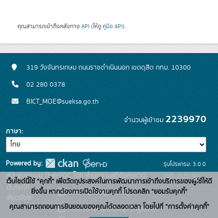
คุณสามารถเข้าถึงคลังทาง
API
(ให้ดู
คู่มือ API
).
319 วังจันทรเกษม ถนนราชดำเนินนอก เขตดุสิต กทม. 10300
02 280 0378
BICT_MOE@sueksa.go.th
2239970
จำนวนผู้เข้าชม
ภาษา
Powered by:
รุ่นโปรแกรม: 3.0.0
สนับสนุนระบบ Thai-GDC โดย สำนักงานสถิติแห่งชาติ
วันที่: 2025-06-
x
เว็บไซต์นี้ใช้ "คุกกี้" เพื่อวัตถุประสงค์ในการพัฒนาการเข้าถึงบริการของผู้ใช้ให้ดี
เว็บไซต์ที่
26
ยิ่งขึ้น หากต้องการเปิดใช้งานคุกกี้ โปรดคลิก "ยอมรับคุกกี้"
ระบบบัญชีข้อมูลภาครัฐ
เกี่ยวข้อง:
คุณสามารถถอนการยินยอมของคุณได้ตลอดเวลา โดยไปที่ "การตั้งค่าคุกกี้"
บริการนามานุกรมบัญชีข้อมูลภาค