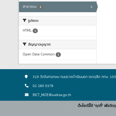
สาธารณะ
x
1
รูปแบบ
HTML
1
สัญญาอนุญาต
Open Data Common
1
319 วังจันทรเกษม ถนนราชดำเนินนอก เขตดุสิต กทม. 10
02 280 0378
BICT_MOE@sueksa.go.th
เว็บไซต์นี้ใช้ "คุกกี้" เพื