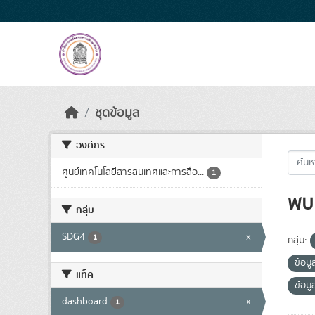
Skip to main content
ชุดข้อมูล
องค์กร
ศูนย์เทคโนโลยีสารสนเทศและการสื่อ...
1
พบ 
กลุ่ม
SDG4
x
1
กลุ่ม:
ข้อม
แท็ค
ข้อมู
dashboard
x
1