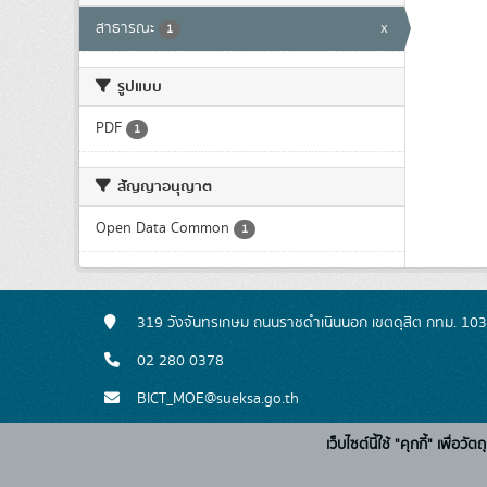
สาธารณะ
x
1
รูปแบบ
PDF
1
สัญญาอนุญาต
Open Data Common
1
319 วังจันทรเกษม ถนนราชดำเนินนอก เขตดุสิต กทม. 10
02 280 0378
BICT_MOE@sueksa.go.th
เว็บไซต์นี้ใช้ "คุกกี้" เพื