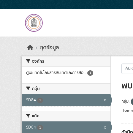
Skip to main content
ชุดข้อมูล
องค์กร
ศูนย์เทคโนโลยีสารสนเทศและการสื่อ...
1
พบ 
กลุ่ม
SDG4
x
1
กลุ่ม:
ประเภท
แท็ค
SDG4
x
1
ดัชนี