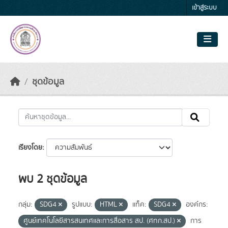
Skip to main content
เข้าสู่ระบบ
ชุดข้อมูล
เรียงโดย
พบ 2 ชุดข้อมูล
กลุ่ม:
SDG4
รูปแบบ:
HTML
แท็ค:
SDG4
องค์กร:
ศูนย์เทคโนโลยีสารสนเทศและการสื่อสาร สป. (ศทก.สป.)
การ