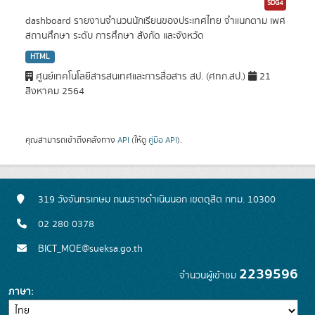
SDG4
dashboard รายงานจำนวนนักเรียนของประเทศไทย จำแนกตาม เพศ
สถานศึกษา ระดับ การศึกษา สังกัด และจังหวัด
HTML
ศูนย์เทคโนโลยีสารสนเทศและการสื่อสาร สป. (ศทก.สป.)
21
สิงหาคม 2564
คุณสามารถเข้าถึงคลังทาง
API
(ให้ดู
คู่มือ API
).
319 วังจันทรเกษม ถนนราชดำเนินนอก เขตดุสิต กทม. 10300
02 280 0378
BICT_MOE@sueksa.go.th
2239596
จำนวนผู้เข้าชม
ภาษา