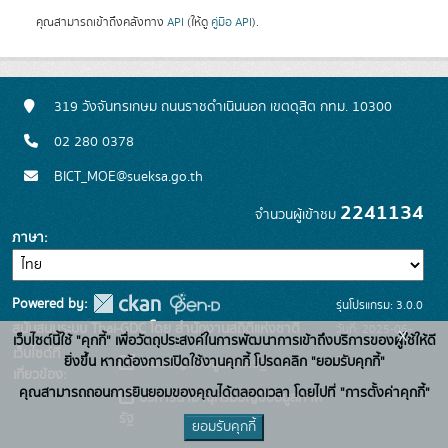
คุณสามารถเข้าถึงคลังทาง
API
(ให้ดู
คู่มือ API
).
319 วังจันทรเกษม ถนนราชดำเนินนอก เขตดุสิต กทม. 10300
02 280 0378
BICT_MOE@sueksa.go.th
2241134
จำนวนผู้เข้าชม
ภาษา
Powered by:
รุ่นโปรแกรม: 3.0.0
สนับสนุนระบบ Thai-GDC โดย สำนักงานสถิติแห่งชาติ
วันที่: 2025-06-
x
เว็บไซต์นี้ใช้ "คุกกี้" เพื่อวัตถุประสงค์ในการพัฒนาการเข้าถึงบริการของผู้ใช้ให้ดี
เว็บไซต์ที่
26
ยิ่งขึ้น หากต้องการเปิดใช้งานคุกกี้ โปรดคลิก "ยอมรับคุกกี้"
ระบบบัญชีข้อมูลภาครัฐ
เกี่ยวข้อง:
คุณสามารถถอนการยินยอมของคุณได้ตลอดเวลา โดยไปที่ "การตั้งค่าคุกกี้"
บริการนามานุกรมบัญชีข้อมูลภาค
รัฐ
ยอมรับคุกกี้