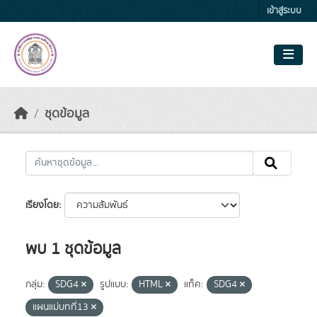
Skip to main content
เข้าสู่ระบบ
ชุดข้อมูล
เรียงโดย
พบ 1 ชุดข้อมูล
กลุ่ม:
SDG4
รูปแบบ:
HTML
แท็ค:
SDG4
แผนแม่บทที่13