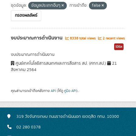
ชุดข้อมูล:
ข้อมูลประเภทอื่นๆ
การเข้าถึง:
false
กรองผลลัพธ์
งบประมาณการดำเนินงาน
8338 total views
2 recent views
SDG4
งบประมาณการดำเนินงาน
ศูนย์เทคโนโลยีสารสนเทศและการสื่อสาร สป. (ศทก.สป.)
21
สิงหาคม 2564
คุณสามารถเข้าถึงคลังทาง
API
(ให้ดู
คู่มือ API
).
319 วังจันทรเกษม ถนนราชดำเนินนอก เขตดุสิต กทม. 10300
02 280 0378