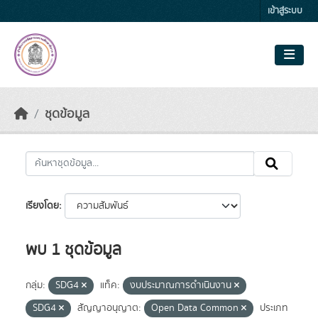
Skip to main content
เข้าสู่ระบบ
ชุดข้อมูล
เรียงโดย
พบ 1 ชุดข้อมูล
กลุ่ม:
SDG4
แท็ค:
งบประมาณการดำเนินงาน
SDG4
สัญญาอนุญาต:
Open Data Common
ประเภท