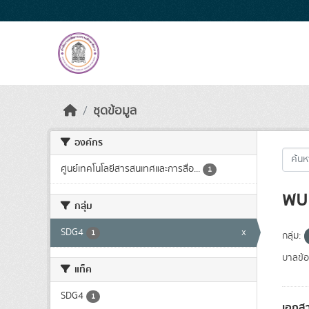
Skip to main content
ชุดข้อมูล
องค์กร
ศูนย์เทคโนโลยีสารสนเทศและการสื่อ...
1
พบ 
กลุ่ม
SDG4
x
1
กลุ่ม:
บาลข้อ
แท็ค
SDG4
1
เอกสา