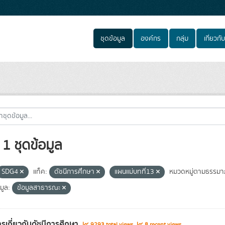
ชุดข้อมูล
องค์กร
กลุ่ม
เกี่ยวกับ
1 ชุดข้อมูล
SDG4
แท็ค:
ดัชนีการศึกษา
แผนแม่บทที่13
หมวดหมู่ตามธรรมาภ
มูล:
ข้อมูลสาธารณะ
รเกี่ยวกับดัชนีการศึกษา
9293 total views
8 recent views