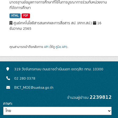
มาตรฐานข้อมูลทางการศึกษาที่ใช้ในการบูรณาการร่วมกับหน่วยงาน
ที่จัดการศึกษา
HTML
PDF
ศูนย์เทคโนโลยีสารสนเทศและการสื่อสาร สป. (ศทก.สป.)
16
ธันวาคม 2565
คุณสามารถเข้าถึงคลังทาง
API
(ให้ดู
คู่มือ API
).
319 วังจันทรเกษม ถนนราชดำเนินนอก เขตดุสิต กทม. 10300
02 280 0378
BICT_MOE@sueksa.go.th
2239812
จำนวนผู้เข้าชม
ภาษา