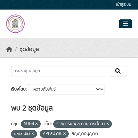
Skip to main content
เข้าสู่ระบบ
ชุดข้อมูล
เรียงโดย
พบ 2 ชุดข้อมูล
กลุ่ม:
SDG4
แท็ค:
รายการข้อมูล ด้านการศึกษา
data dict
API สป.ศธ.
สัญญาอนุญาต: