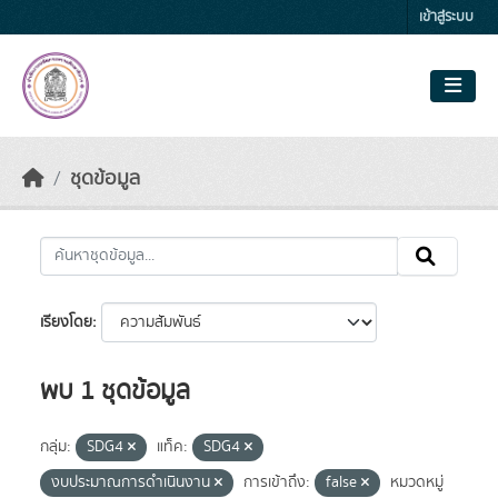
Skip to main content
เข้าสู่ระบบ
ชุดข้อมูล
เรียงโดย
พบ 1 ชุดข้อมูล
กลุ่ม:
SDG4
แท็ค:
SDG4
งบประมาณการดำเนินงาน
การเข้าถึง:
false
หมวดหมู่