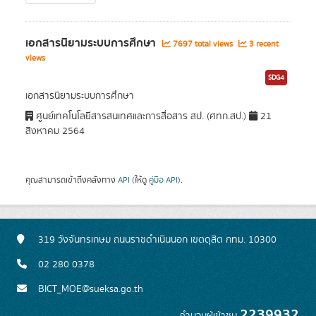
เอกสารนิยามระบบการศึกษา
7697 total views
3 recent
views
SDG4
เอกสารนิยามระบบการศึกษา
ศูนย์เทคโนโลยีสารสนเทศและการสื่อสาร สป. (ศทก.สป.)
21
สิงหาคม 2564
คุณสามารถเข้าถึงคลังทาง
API
(ให้ดู
คู่มือ API
).
319 วังจันทรเกษม ถนนราชดำเนินนอก เขตดุสิต กทม. 10300
02 280 0378
BICT_MOE@sueksa.go.th
2239932