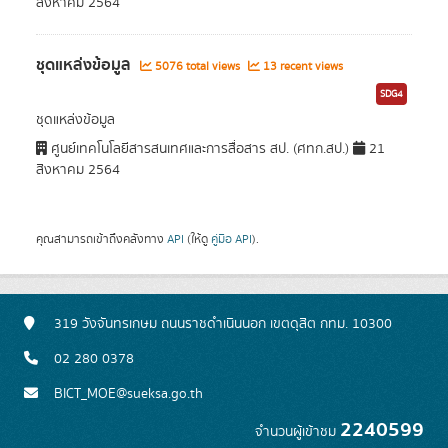
สิงหาคม 2564
ชุดแหล่งข้อมูล
5076 total views
13 recent views
SDG4
ชุดแหล่งข้อมูล
ศูนย์เทคโนโลยีสารสนเทศและการสื่อสาร สป. (ศทก.สป.)
21
สิงหาคม 2564
คุณสามารถเข้าถึงคลังทาง
API
(ให้ดู
คู่มือ API
).
319 วังจันทรเกษม ถนนราชดำเนินนอก เขตดุสิต กทม. 10300
02 280 0378
BICT_MOE@sueksa.go.th
2240599
จำนวนผู้เข้าชม