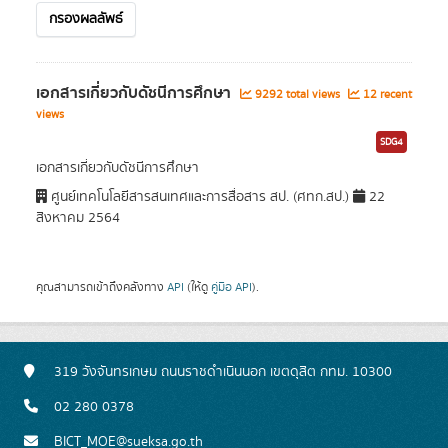
กรองผลลัพธ์
เอกสารเกี่ยวกับดัชนีการศึกษา
9292 total views
12 recent
views
SDG4
เอกสารเกี่ยวกับดัชนีการศึกษา
ศูนย์เทคโนโลยีสารสนเทศและการสื่อสาร สป. (ศทก.สป.)
22
สิงหาคม 2564
คุณสามารถเข้าถึงคลังทาง
API
(ให้ดู
คู่มือ API
).
319 วังจันทรเกษม ถนนราชดำเนินนอก เขตดุสิต กทม. 10300
02 280 0378
BICT_MOE@sueksa.go.th