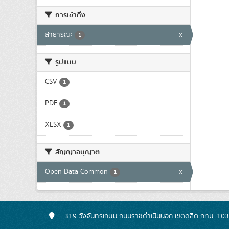
การเข้าถึง
สาธารณะ
x
1
รูปแบบ
CSV
1
PDF
1
XLSX
1
สัญญาอนุญาต
Open Data Common
x
1
319 วังจันทรเกษม ถนนราชดำเนินนอก เขตดุสิต กทม. 10