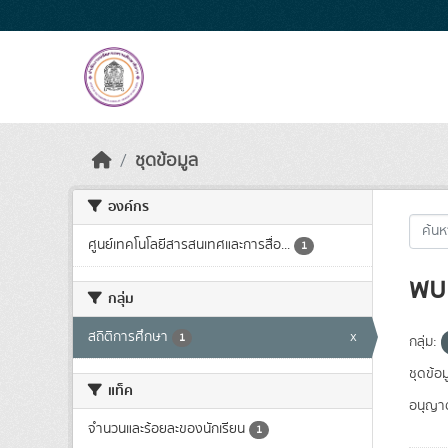
Skip to main content
ชุดข้อมูล
องค์กร
ศูนย์เทคโนโลยีสารสนเทศและการสื่อ...
1
พบ 
กลุ่ม
สถิติการศึกษา
x
1
กลุ่ม:
ชุดข้อม
แท็ค
อนุญา
จำนวนและร้อยละของนักเรียน
1