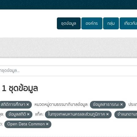
ชุดข้อมูล
องค์กร
กลุ่ม
เกี่ยวกับ
1 ชุดข้อมูล
สถิติการศึกษา
หมวดหมู่ตามธรรมาภิบาลข้อมูล:
ข้อมูลสาธารณะ
ประเ
ูล:
ข้อมูลสถิติ
แท็ค:
ในกรุงเทพมหานครและส่วนภูมิภาค
จำแนกตามร
ต:
Open Data Common