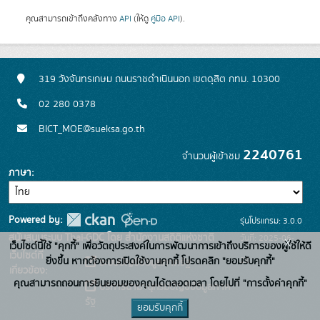
คุณสามารถเข้าถึงคลังทาง
API
(ให้ดู
คู่มือ API
).
319 วังจันทรเกษม ถนนราชดำเนินนอก เขตดุสิต กทม. 10300
02 280 0378
BICT_MOE@sueksa.go.th
2240761
จำนวนผู้เข้าชม
ภาษา
Powered by:
รุ่นโปรแกรม: 3.0.0
สนับสนุนระบบ Thai-GDC โดย สำนักงานสถิติแห่งชาติ
วันที่: 2025-06-
x
เว็บไซต์นี้ใช้ "คุกกี้" เพื่อวัตถุประสงค์ในการพัฒนาการเข้าถึงบริการของผู้ใช้ให้ดี
เว็บไซต์ที่
26
ยิ่งขึ้น หากต้องการเปิดใช้งานคุกกี้ โปรดคลิก "ยอมรับคุกกี้"
ระบบบัญชีข้อมูลภาครัฐ
เกี่ยวข้อง:
คุณสามารถถอนการยินยอมของคุณได้ตลอดเวลา โดยไปที่ "การตั้งค่าคุกกี้"
บริการนามานุกรมบัญชีข้อมูลภาค
รัฐ
ยอมรับคุกกี้