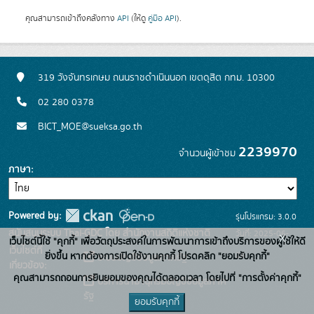
คุณสามารถเข้าถึงคลังทาง
API
(ให้ดู
คู่มือ API
).
319 วังจันทรเกษม ถนนราชดำเนินนอก เขตดุสิต กทม. 10300
02 280 0378
BICT_MOE@sueksa.go.th
2239970
จำนวนผู้เข้าชม
ภาษา
Powered by:
รุ่นโปรแกรม: 3.0.0
สนับสนุนระบบ Thai-GDC โดย สำนักงานสถิติแห่งชาติ
วันที่: 2025-06-
x
เว็บไซต์นี้ใช้ "คุกกี้" เพื่อวัตถุประสงค์ในการพัฒนาการเข้าถึงบริการของผู้ใช้ให้ดี
เว็บไซต์ที่
26
ยิ่งขึ้น หากต้องการเปิดใช้งานคุกกี้ โปรดคลิก "ยอมรับคุกกี้"
ระบบบัญชีข้อมูลภาครัฐ
เกี่ยวข้อง:
คุณสามารถถอนการยินยอมของคุณได้ตลอดเวลา โดยไปที่ "การตั้งค่าคุกกี้"
บริการนามานุกรมบัญชีข้อมูลภาค
รัฐ
ยอมรับคุกกี้