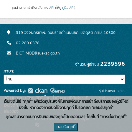
คุณสามารถเข้าถึงคลังทาง
API
(ให้ดู
คู่มือ API
).
319 วังจันทรเกษม ถนนราชดำเนินนอก เขตดุสิต กทม. 10300
02 280 0378
BICT_MOE@sueksa.go.th
2239596
จำนวนผู้เข้าชม
ภาษา
Powered by:
รุ่นโปรแกรม: 3.0.0
สนับสนุนระบบ Thai-GDC โดย สำนักงานสถิติแห่งชาติ
วันที่: 2025-06-
x
เว็บไซต์นี้ใช้ "คุกกี้" เพื่อวัตถุประสงค์ในการพัฒนาการเข้าถึงบริการของผู้ใช้ให้ดี
เว็บไซต์ที่
26
ยิ่งขึ้น หากต้องการเปิดใช้งานคุกกี้ โปรดคลิก "ยอมรับคุกกี้"
ระบบบัญชีข้อมูลภาครัฐ
เกี่ยวข้อง:
คุณสามารถถอนการยินยอมของคุณได้ตลอดเวลา โดยไปที่ "การตั้งค่าคุกกี้"
บริการนามานุกรมบัญชีข้อมูลภาค
รัฐ
ยอมรับคุกกี้