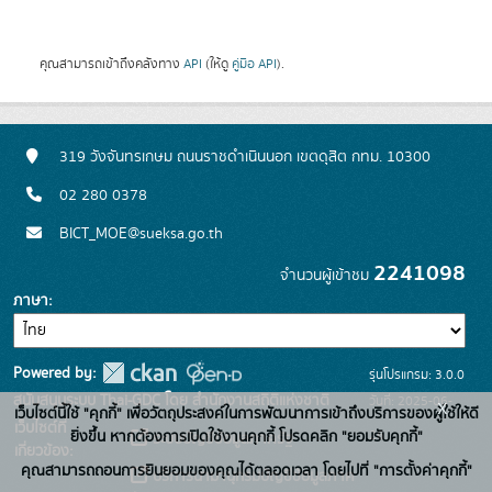
คุณสามารถเข้าถึงคลังทาง
API
(ให้ดู
คู่มือ API
).
319 วังจันทรเกษม ถนนราชดำเนินนอก เขตดุสิต กทม. 10300
02 280 0378
BICT_MOE@sueksa.go.th
2241098
จำนวนผู้เข้าชม
ภาษา
Powered by:
รุ่นโปรแกรม: 3.0.0
สนับสนุนระบบ Thai-GDC โดย สำนักงานสถิติแห่งชาติ
วันที่: 2025-06-
x
เว็บไซต์นี้ใช้ "คุกกี้" เพื่อวัตถุประสงค์ในการพัฒนาการเข้าถึงบริการของผู้ใช้ให้ดี
เว็บไซต์ที่
26
ยิ่งขึ้น หากต้องการเปิดใช้งานคุกกี้ โปรดคลิก "ยอมรับคุกกี้"
ระบบบัญชีข้อมูลภาครัฐ
เกี่ยวข้อง:
คุณสามารถถอนการยินยอมของคุณได้ตลอดเวลา โดยไปที่ "การตั้งค่าคุกกี้"
บริการนามานุกรมบัญชีข้อมูลภาค