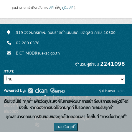
คุณสามารถเข้าถึงคลังทาง
API
(ให้ดู
คู่มือ API
).
319 วังจันทรเกษม ถนนราชดำเนินนอก เขตดุสิต กทม. 10300
02 280 0378
BICT_MOE@sueksa.go.th
2241098
จำนวนผู้เข้าชม
ภาษา
Powered by:
รุ่นโปรแกรม: 3.0.0
สนับสนุนระบบ Thai-GDC โดย สำนักงานสถิติแห่งชาติ
วันที่: 2025-06-
x
เว็บไซต์นี้ใช้ "คุกกี้" เพื่อวัตถุประสงค์ในการพัฒนาการเข้าถึงบริการของผู้ใช้ให้ดี
เว็บไซต์ที่
26
ยิ่งขึ้น หากต้องการเปิดใช้งานคุกกี้ โปรดคลิก "ยอมรับคุกกี้"
ระบบบัญชีข้อมูลภาครัฐ
เกี่ยวข้อง:
คุณสามารถถอนการยินยอมของคุณได้ตลอดเวลา โดยไปที่ "การตั้งค่าคุกกี้"
บริการนามานุกรมบัญชีข้อมูลภาค
รัฐ
ยอมรับคุกกี้