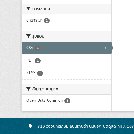
การเข้าถึง
สาธารณะ
1
รูปแบบ
CSV
x
1
PDF
1
XLSX
1
สัญญาอนุญาต
Open Data Common
1
319 วังจันทรเกษม ถนนราชดำเนินนอก เขตดุสิต กทม. 10