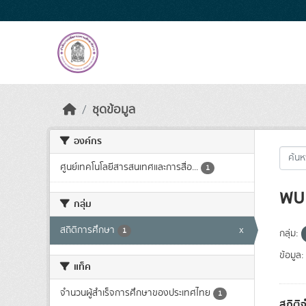
Skip to main content
ชุดข้อมูล
องค์กร
ศูนย์เทคโนโลยีสารสนเทศและการสื่อ...
1
พบ 
กลุ่ม
สถิติการศึกษา
x
1
กลุ่ม:
ข้อมูล:
แท็ค
จำนวนผู้สำเร็จการศึกษาของประเทศไทย
1
สถิติ