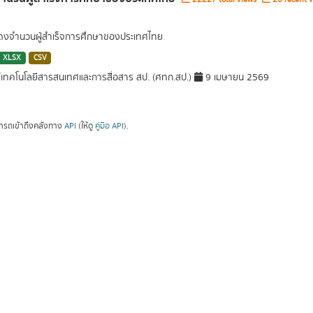
สดงจำนวนผู้สำเร็จการศึกษาของประเทศไทย
XLSX
CSV
์เทคโนโลยีสารสนเทศและการสื่อสาร สป. (ศทก.สป.)
9 เมษายน 2569
ารถเข้าถึงคลังทาง
API
(ให้ดู
คู่มือ API
).