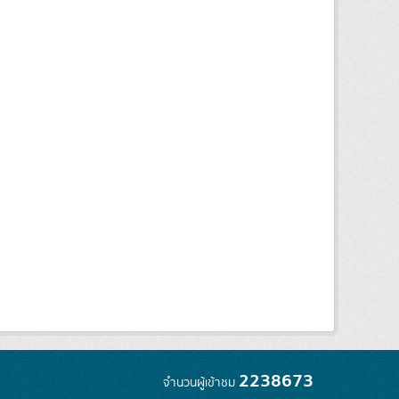
2238673
จำนวนผู้เข้าชม