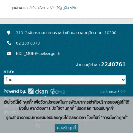
คุณสามารถเข้าถึงคลังทาง
API
(ให้ดู
คู่มือ API
).
319 วังจันทรเกษม ถนนราชดำเนินนอก เขตดุสิต กทม. 10300
02 280 0378
BICT_MOE@sueksa.go.th
2240761
จำนวนผู้เข้าชม
ภาษา
Powered by:
รุ่นโปรแกรม: 3.0.0
สนับสนุนระบบ Thai-GDC โดย สำนักงานสถิติแห่งชาติ
วันที่: 2025-06-
x
เว็บไซต์นี้ใช้ "คุกกี้" เพื่อวัตถุประสงค์ในการพัฒนาการเข้าถึงบริการของผู้ใช้ให้ดี
เว็บไซต์ที่
26
ยิ่งขึ้น หากต้องการเปิดใช้งานคุกกี้ โปรดคลิก "ยอมรับคุกกี้"
ระบบบัญชีข้อมูลภาครัฐ
เกี่ยวข้อง:
คุณสามารถถอนการยินยอมของคุณได้ตลอดเวลา โดยไปที่ "การตั้งค่าคุกกี้"
บริการนามานุกรมบัญชีข้อมูลภาค
รัฐ
ยอมรับคุกกี้