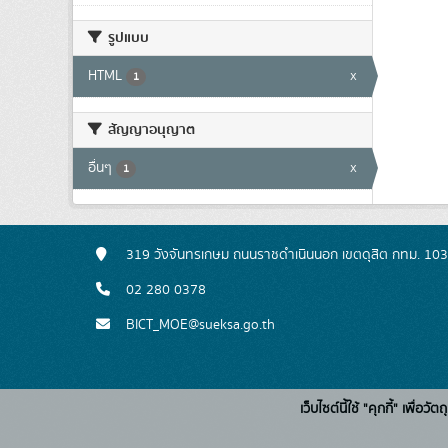
รูปแบบ
HTML
x
1
สัญญาอนุญาต
อื่นๆ
x
1
319 วังจันทรเกษม ถนนราชดำเนินนอก เขตดุสิต กทม. 10
02 280 0378
BICT_MOE@sueksa.go.th
เว็บไซต์นี้ใช้ "คุกกี้" เพื