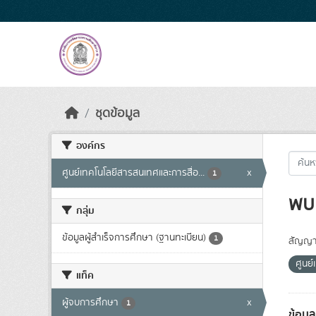
Skip to main content
ชุดข้อมูล
องค์กร
ศูนย์เทคโนโลยีสารสนเทศและการสื่อ...
x
1
พบ 
กลุ่ม
ข้อมูลผู้สำเร็จการศึกษา (ฐานทะเบียน)
1
สัญญา
ศูนย
แท็ค
ผู้จบการศึกษา
x
1
ข้อมู