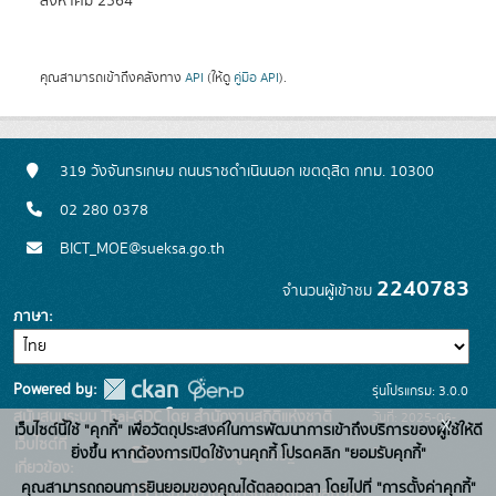
สิงหาคม 2564
คุณสามารถเข้าถึงคลังทาง
API
(ให้ดู
คู่มือ API
).
319 วังจันทรเกษม ถนนราชดำเนินนอก เขตดุสิต กทม. 10300
02 280 0378
BICT_MOE@sueksa.go.th
2240783
จำนวนผู้เข้าชม
ภาษา
Powered by:
รุ่นโปรแกรม: 3.0.0
สนับสนุนระบบ Thai-GDC โดย สำนักงานสถิติแห่งชาติ
วันที่: 2025-06-
x
เว็บไซต์นี้ใช้ "คุกกี้" เพื่อวัตถุประสงค์ในการพัฒนาการเข้าถึงบริการของผู้ใช้ให้ดี
เว็บไซต์ที่
26
ยิ่งขึ้น หากต้องการเปิดใช้งานคุกกี้ โปรดคลิก "ยอมรับคุกกี้"
ระบบบัญชีข้อมูลภาครัฐ
เกี่ยวข้อง:
คุณสามารถถอนการยินยอมของคุณได้ตลอดเวลา โดยไปที่ "การตั้งค่าคุกกี้"
บริการนามานุกรมบัญชีข้อมูลภาค