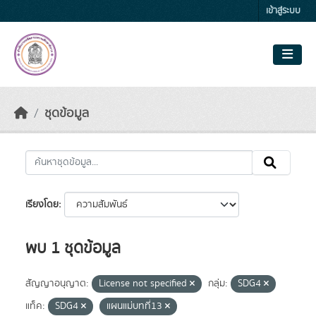
Skip to main content
เข้าสู่ระบบ
ชุดข้อมูล
เรียงโดย
พบ 1 ชุดข้อมูล
สัญญาอนุญาต:
License not specified
กลุ่ม:
SDG4
แท็ค:
SDG4
แผนแม่บทที่13